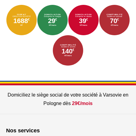
FORFAIT
DOMICILIATION
DOMICILIATION
COMPTABILITÉ
CRÉATION SOCIÉTÉ
Entreprise en Pologne
Entreprise en Albanie
Société en sommeil
1688
29
39
70
€
€
€
€
HT
HT/mois
HT/mois
HT/mois
COMPTABILITÉ
Société en activité
140
€
HT/mois
Domiciliez le siège social de votre société à Varsovie en
Pologne dès
29€/mois
Nos services