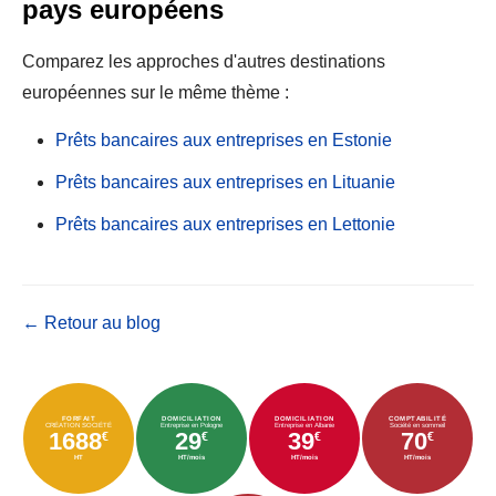
pays européens
Comparez les approches d'autres destinations
européennes sur le même thème :
Prêts bancaires aux entreprises en Estonie
Prêts bancaires aux entreprises en Lituanie
Prêts bancaires aux entreprises en Lettonie
← Retour au blog
FORFAIT
DOMICILIATION
DOMICILIATION
COMPTABILITÉ
CRÉATION SOCIÉTÉ
Entreprise en Pologne
Entreprise en Albanie
Société en sommeil
1688
29
39
70
€
€
€
€
HT
HT/mois
HT/mois
HT/mois