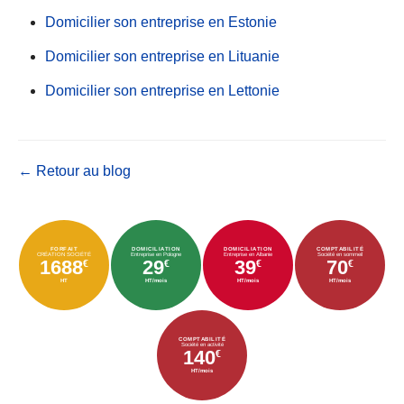
Domicilier son entreprise en Estonie
Domicilier son entreprise en Lituanie
Domicilier son entreprise en Lettonie
← Retour au blog
FORFAIT
DOMICILIATION
DOMICILIATION
COMPTABILITÉ
CRÉATION SOCIÉTÉ
Entreprise en Pologne
Entreprise en Albanie
Société en sommeil
1688
29
39
70
€
€
€
€
HT
HT/mois
HT/mois
HT/mois
COMPTABILITÉ
Société en activité
140
€
HT/mois