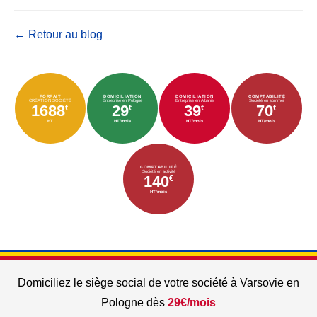
← Retour au blog
FORFAIT
DOMICILIATION
DOMICILIATION
COMPTABILITÉ
CRÉATION SOCIÉTÉ
Entreprise en Pologne
Entreprise en Albanie
Société en sommeil
1688
29
39
70
€
€
€
€
HT
HT/mois
HT/mois
HT/mois
COMPTABILITÉ
Société en activité
140
€
HT/mois
Domiciliez le siège social de votre société à Varsovie en
Pologne dès
29€/mois