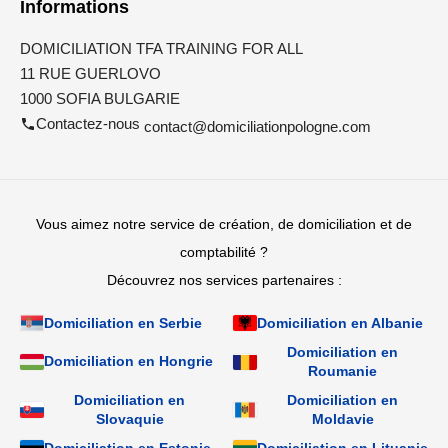
Informations
DOMICILIATION TFA TRAINING FOR ALL
11 RUE GUERLOVO
1000 SOFIA BULGARIE
Contactez-nous
contact@domiciliationpologne.com
Vous aimez notre service de création, de domiciliation et de
comptabilité ?
Découvrez nos services partenaires :
Domiciliation en Serbie
Domiciliation en Albanie
Domiciliation en
Domiciliation en Hongrie
Roumanie
Domiciliation en
Domiciliation en
Slovaquie
Moldavie
Domiciliation en Estonie
Domiciliation en Lituanie